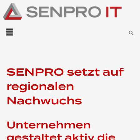
Zum
Inhalt
springen
Menü
SENPRO setzt auf
regionalen
Nachwuchs
Unternehmen
gestaltet aktiv die