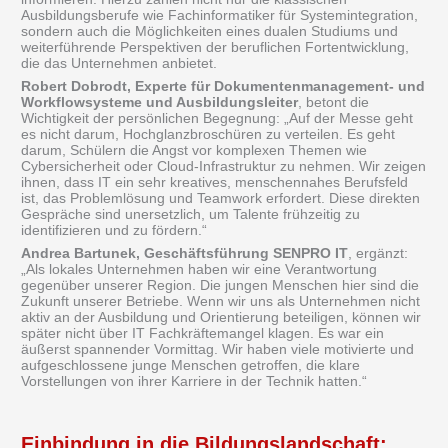
Ausbildungsberufe wie Fachinformatiker für Systemintegration,
sondern auch die Möglichkeiten eines dualen Studiums und
weiterführende Perspektiven der beruflichen Fortentwicklung,
die das Unternehmen anbietet.
Robert Dobrodt, Experte für Dokumentenmanagement- und
Workflowsysteme und Ausbildungsleiter
, betont die
Wichtigkeit der persönlichen Begegnung: „Auf der Messe geht
es nicht darum, Hochglanzbroschüren zu verteilen. Es geht
darum, Schülern die Angst vor komplexen Themen wie
Cybersicherheit oder Cloud-Infrastruktur zu nehmen. Wir zeigen
ihnen, dass IT ein sehr kreatives, menschennahes Berufsfeld
ist, das Problemlösung und Teamwork erfordert. Diese direkten
Gespräche sind unersetzlich, um Talente frühzeitig zu
identifizieren und zu fördern.“
Andrea Bartunek, Geschäftsführung SENPRO IT
, ergänzt:
„Als lokales Unternehmen haben wir eine Verantwortung
gegenüber unserer Region. Die jungen Menschen hier sind die
Zukunft unserer Betriebe. Wenn wir uns als Unternehmen nicht
aktiv an der Ausbildung und Orientierung beteiligen, können wir
später nicht über IT Fachkräftemangel klagen. Es war ein
äußerst spannender Vormittag. Wir haben viele motivierte und
aufgeschlossene junge Menschen getroffen, die klare
Vorstellungen von ihrer Karriere in der Technik hatten.“
Einbindung in die Bildungslandschaft: