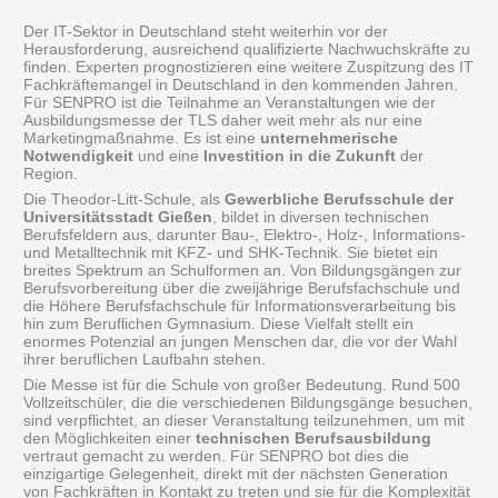
Der IT-Sektor in Deutschland steht weiterhin vor der
Herausforderung, ausreichend qualifizierte Nachwuchskräfte zu
finden. Experten prognostizieren eine weitere Zuspitzung des IT
Fachkräftemangel in Deutschland in den kommenden Jahren.
Für SENPRO ist die Teilnahme an Veranstaltungen wie der
Ausbildungsmesse der TLS daher weit mehr als nur eine
Marketingmaßnahme. Es ist eine
unternehmerische
Notwendigkeit
und eine
Investition in die Zukunft
der
Region.
Die Theodor-Litt-Schule, als
Gewerbliche Berufsschule der
Universitätsstadt Gießen
, bildet in diversen technischen
Berufsfeldern aus, darunter Bau-, Elektro-, Holz-, Informations-
und Metalltechnik mit KFZ- und SHK-Technik. Sie bietet ein
breites Spektrum an Schulformen an. Von Bildungsgängen zur
Berufsvorbereitung über die zweijährige Berufsfachschule und
die Höhere Berufsfachschule für Informationsverarbeitung bis
hin zum Beruflichen Gymnasium. Diese Vielfalt stellt ein
enormes Potenzial an jungen Menschen dar, die vor der Wahl
ihrer beruflichen Laufbahn stehen.
Die Messe ist für die Schule von großer Bedeutung. Rund 500
Vollzeitschüler, die die verschiedenen Bildungsgänge besuchen,
sind verpflichtet, an dieser Veranstaltung teilzunehmen, um mit
den Möglichkeiten einer
technischen Berufsausbildung
vertraut gemacht zu werden. Für SENPRO bot dies die
einzigartige Gelegenheit, direkt mit der nächsten Generation
von Fachkräften in Kontakt zu treten und sie für die Komplexität