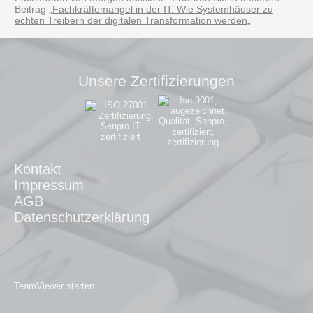
Beitrag „
Fachkräftemangel in der IT: Wie Systemhäuser zu
echten Treibern der digitalen Transformation werden
„
Unsere Zertifizierungen
Kontakt
Impressum
AGB
Datenschutzerklärung
TeamViewer starten